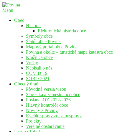
Menu
Povina
Oficiálne stránky obce Povina
Obec
História
Elektronická história obce
Symboly obce
Štatút obce Povina
Mapový portál obce Povina
Povina a okolie – turistická mapa katastra obce
Knižnica obce
Voľby
Napísali o nás
COVID-19
SOBD 2021
Obecný úrad
Pôvodná verzia webu
Starostka a zamestnanci obce
Poslanci OZ 2022-2026
Hlavný kontrolór obce
Noviny z Poviny
Rýchle správy zo samosprávy
Projekty
Verejné obstarávanie
Úradná Tabuľa