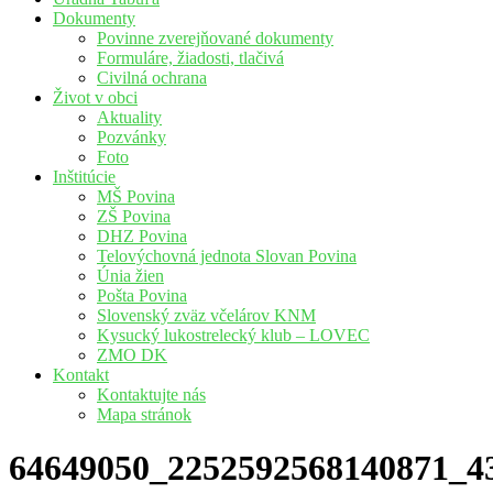
Dokumenty
Povinne zverejňované dokumenty
Formuláre, žiadosti, tlačivá
Civilná ochrana
Život v obci
Aktuality
Pozvánky
Foto
Inštitúcie
MŠ Povina
ZŠ Povina
DHZ Povina
Telovýchovná jednota Slovan Povina
Únia žien
Pošta Povina
Slovenský zväz včelárov KNM
Kysucký lukostrelecký klub – LOVEC
ZMO DK
Kontakt
Kontaktujte nás
Mapa stránok
64649050_2252592568140871_4