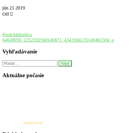
jún
21
2019
Off
Predchádzajúca
64649050_2252592568140871_4343566135149461504_o
Vyhľadávanie
Aktuálne počasie
Počasie Povina