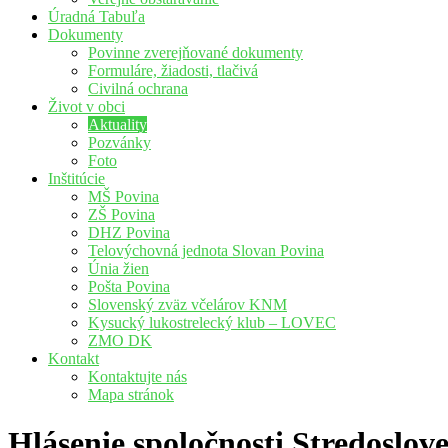
Úradná Tabuľa
Dokumenty
Povinne zverejňované dokumenty
Formuláre, žiadosti, tlačivá
Civilná ochrana
Život v obci
Aktuality
Pozvánky
Foto
Inštitúcie
MŠ Povina
ZŠ Povina
DHZ Povina
Telovýchovná jednota Slovan Povina
Únia žien
Pošta Povina
Slovenský zväz včelárov KNM
Kysucký lukostrelecký klub – LOVEC
ZMO DK
Kontakt
Kontaktujte nás
Mapa stránok
Hlásenie spoločnosti Stredoslove