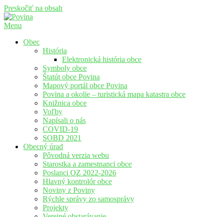
Preskočiť na obsah
Menu
Povina
Oficiálne stránky obce Povina
Obec
História
Elektronická história obce
Symboly obce
Štatút obce Povina
Mapový portál obce Povina
Povina a okolie – turistická mapa katastra obce
Knižnica obce
Voľby
Napísali o nás
COVID-19
SOBD 2021
Obecný úrad
Pôvodná verzia webu
Starostka a zamestnanci obce
Poslanci OZ 2022-2026
Hlavný kontrolór obce
Noviny z Poviny
Rýchle správy zo samosprávy
Projekty
Verejné obstarávanie