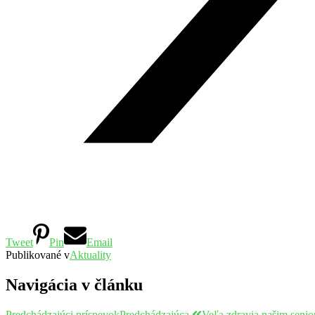
Tweet
Pin
Email
Publikované v
Aktuality
Navigácia v článku
Predchádzajúci príspevok
Predchádzajúca
Veľa zdravia našim seni