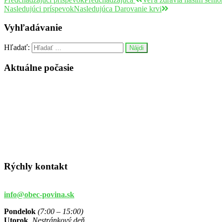
Nasledujúci príspevok
Nasledujúca
Darovanie krvi
Vyhľadávanie
Hľadať:
Aktuálne počasie
Rýchly kontakt
info@obec-povina.sk
Pondelok
(7:00 – 15:00)
Utorok
Nestránkový deň