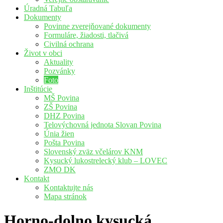
Úradná Tabuľa
Dokumenty
Povinne zverejňované dokumenty
Formuláre, žiadosti, tlačivá
Civilná ochrana
Život v obci
Aktuality
Pozvánky
Foto
Inštitúcie
MŠ Povina
ZŠ Povina
DHZ Povina
Telovýchovná jednota Slovan Povina
Únia žien
Pošta Povina
Slovenský zväz včelárov KNM
Kysucký lukostrelecký klub – LOVEC
ZMO DK
Kontakt
Kontaktujte nás
Mapa stránok
Horno-dolno kysucká