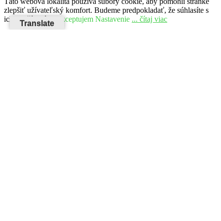
Táto webová lokalita používa súbory cookie, aby pomohli stránke
zlepšiť užívateľský komfort. Budeme predpokladať, že súhlasíte s
ich používaním.
Akceptujem
Nastavenie
... čítaj viac
Translate
GDPR a Pravidlá cookies
Close
Privacy Overview
This website uses cookies to improve your experience while you
navigate through the website. Out of these, the cookies that are
categorized as necessary are stored on your browser as they are
essential for the working of basic functionalities of the website. We
also use third-party cookies that help us analyze and understand how
you use this website. These cookies will be stored in your browser
only with your consent. You also have the option to opt-out of these
cookies. But opting out of some of these cookies may affect your
browsing experience.
Necessary
Necessary
Vždy zapnuté
Necessary cookies are absolutely essential for the website to