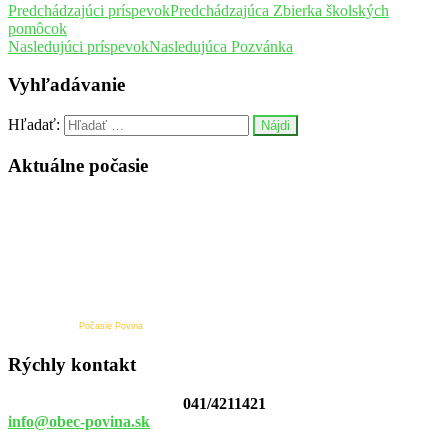
Predchádzajúci príspevok
Predchádzajúca
Zbierka školských
pomôcok
Nasledujúci príspevok
Nasledujúca
Pozvánka
Vyhľadávanie
Hľadať:
Aktuálne počasie
Počasie Povina
Rýchly kontakt
041/4211421
info@obec-povina.sk