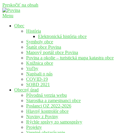
Preskočiť na obsah
Menu
Povina
Oficiálne stránky obce Povina
Obec
História
Elektronická história obce
Symboly obce
Štatút obce Povina
Mapový portál obce Povina
Povina a okolie – turistická mapa katastra obce
Knižnica obce
Voľby
Napísali o nás
COVID-19
SOBD 2021
Obecný úrad
Pôvodná verzia webu
Starostka a zamestnanci obce
Poslanci OZ 2022-2026
Hlavný kontrolór obce
Noviny z Poviny
Rýchle správy zo samosprávy
Projekty
Verejné obstarávanie