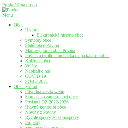
Preskočiť na obsah
Menu
Povina
Oficiálne stránky obce Povina
Obec
História
Elektronická história obce
Symboly obce
Štatút obce Povina
Mapový portál obce Povina
Povina a okolie – turistická mapa katastra obce
Knižnica obce
Voľby
Napísali o nás
COVID-19
SOBD 2021
Obecný úrad
Pôvodná verzia webu
Starostka a zamestnanci obce
Poslanci OZ 2022-2026
Hlavný kontrolór obce
Noviny z Poviny
Rýchle správy zo samosprávy
Projekty
Verejné obstarávanie