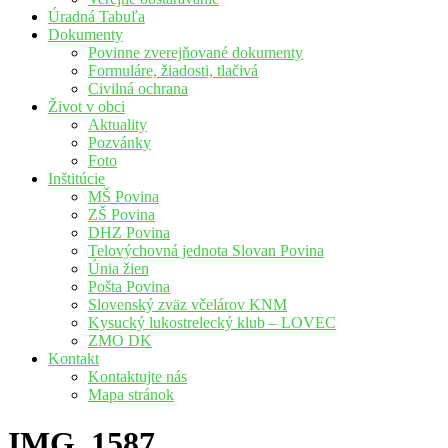
Úradná Tabuľa
Dokumenty
Povinne zverejňované dokumenty
Formuláre, žiadosti, tlačivá
Civilná ochrana
Život v obci
Aktuality
Pozvánky
Foto
Inštitúcie
MŠ Povina
ZŠ Povina
DHZ Povina
Telovýchovná jednota Slovan Povina
Únia žien
Pošta Povina
Slovenský zväz včelárov KNM
Kysucký lukostrelecký klub – LOVEC
ZMO DK
Kontakt
Kontaktujte nás
Mapa stránok
IMG_1587