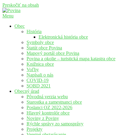
Preskočiť na obsah
Menu
Povina
Oficiálne stránky obce Povina
Obec
História
Elektronická história obce
Symboly obce
Štatút obce Povina
Mapový portál obce Povina
Povina a okolie – turistická mapa katastra obce
Knižnica obce
Voľby
Napísali o nás
COVID-19
SOBD 2021
Obecný úrad
Pôvodná verzia webu
Starostka a zamestnanci obce
Poslanci OZ 2022-2026
Hlavný kontrolór obce
Noviny z Poviny
Rýchle správy zo samosprávy
Projekty
Verejné obstarávanie