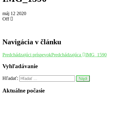
máj
12
2020
Off
Navigácia v článku
Predchádzajúci príspevok
Predchádzajúca
IMG_1590
Vyhľadávanie
Hľadať:
Aktuálne počasie