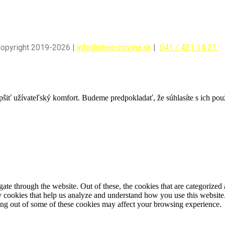
Copyright 2019-2026 |
info@obec-povina.sk
|
041 / 421 14 21
pšiť užívateľský komfort. Budeme predpokladať, že súhlasíte s ich po
e through the website. Out of these, the cookies that are categorized a
rty cookies that help us analyze and understand how you use this websit
ting out of some of these cookies may affect your browsing experience.