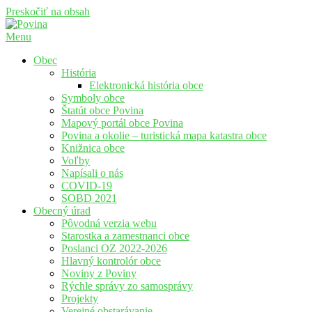
Preskočiť na obsah
Menu
Povina
Oficiálne stránky obce Povina
Obec
História
Elektronická história obce
Symboly obce
Štatút obce Povina
Mapový portál obce Povina
Povina a okolie – turistická mapa katastra obce
Knižnica obce
Voľby
Napísali o nás
COVID-19
SOBD 2021
Obecný úrad
Pôvodná verzia webu
Starostka a zamestnanci obce
Poslanci OZ 2022-2026
Hlavný kontrolór obce
Noviny z Poviny
Rýchle správy zo samosprávy
Projekty
Verejné obstarávanie