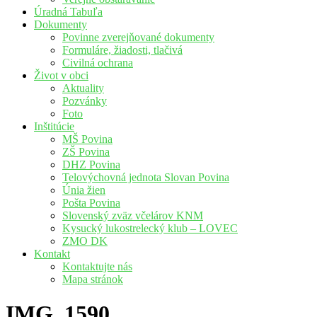
Úradná Tabuľa
Dokumenty
Povinne zverejňované dokumenty
Formuláre, žiadosti, tlačivá
Civilná ochrana
Život v obci
Aktuality
Pozvánky
Foto
Inštitúcie
MŠ Povina
ZŠ Povina
DHZ Povina
Telovýchovná jednota Slovan Povina
Únia žien
Pošta Povina
Slovenský zväz včelárov KNM
Kysucký lukostrelecký klub – LOVEC
ZMO DK
Kontakt
Kontaktujte nás
Mapa stránok
IMG_1590