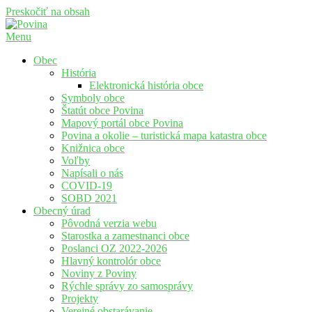
Preskočiť na obsah
Menu
Povina
Oficiálne stránky obce Povina
Obec
História
Elektronická história obce
Symboly obce
Štatút obce Povina
Mapový portál obce Povina
Povina a okolie – turistická mapa katastra obce
Knižnica obce
Voľby
Napísali o nás
COVID-19
SOBD 2021
Obecný úrad
Pôvodná verzia webu
Starostka a zamestnanci obce
Poslanci OZ 2022-2026
Hlavný kontrolór obce
Noviny z Poviny
Rýchle správy zo samosprávy
Projekty
Verejné obstarávanie