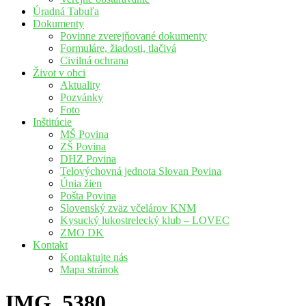
Úradná Tabuľa
Dokumenty
Povinne zverejňované dokumenty
Formuláre, žiadosti, tlačivá
Civilná ochrana
Život v obci
Aktuality
Pozvánky
Foto
Inštitúcie
MŠ Povina
ZŠ Povina
DHZ Povina
Telovýchovná jednota Slovan Povina
Únia žien
Pošta Povina
Slovenský zväz včelárov KNM
Kysucký lukostrelecký klub – LOVEC
ZMO DK
Kontakt
Kontaktujte nás
Mapa stránok
IMG_5380