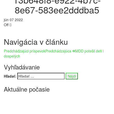
8e67-583ee2dddba5
jún
07
2022
Off
Navigácia v článku
Predchádzajúci príspevok
Predchádzajúca
MDD potešil deti i
dospelých
Vyhľadávanie
Hľadať:
Aktuálne počasie