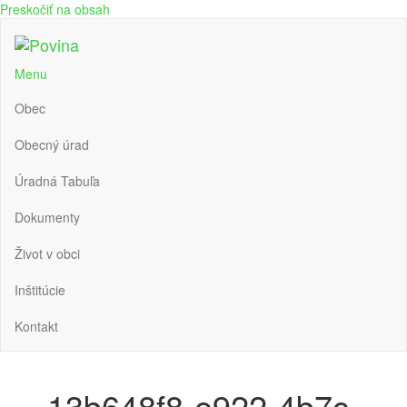
Preskočiť na obsah
Povina
Oficiálne stránky obce Povina
Menu
Obec
Obecný úrad
Úradná Tabuľa
Dokumenty
Život v obci
Inštitúcie
Kontakt
13b648f8-e922-4b7c-