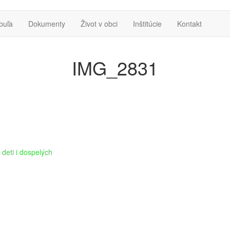
buľa
Dokumenty
Život v obci
Inštitúcie
Kontakt
IMG_2831
deti i dospelých