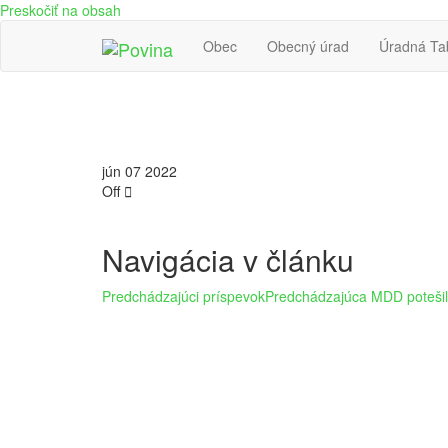
Preskočiť na obsah
Obec
Obecný úrad
Úradná Ta
Povina
Oficiálne stránky obce Povina
jún
07
2022
Off
Navigácia v článku
Predchádzajúci príspevok
Predchádzajúca
MDD potešil 