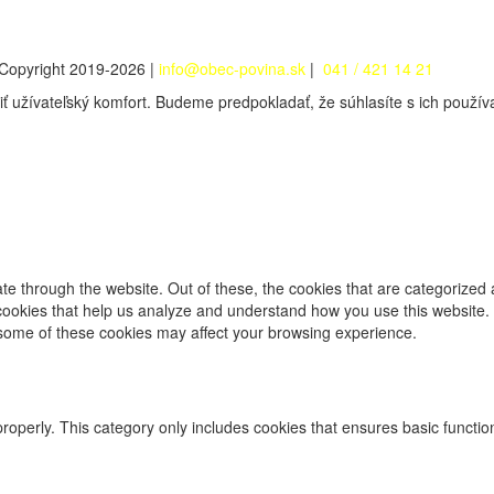
Copyright 2019-2026 |
info@obec-povina.sk
|
041 / 421 14 21
iť užívateľský komfort. Budeme predpokladať, že súhlasíte s ich použí
e through the website. Out of these, the cookies that are categorized 
y cookies that help us analyze and understand how you use this website.
f some of these cookies may affect your browsing experience.
properly. This category only includes cookies that ensures basic functio