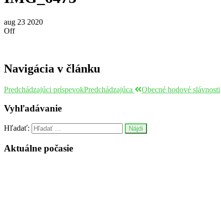
aug
23
2020
Off
Navigácia v článku
Predchádzajúci príspevok
Predchádzajúca
Obecné hodové slávnosti
Vyhľadávanie
Hľadať:
Aktuálne počasie