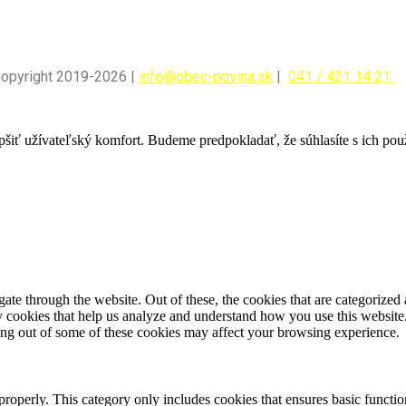
Copyright 2019-2026 |
info@obec-povina.sk
|
041 / 421 14 21
pšiť užívateľský komfort. Budeme predpokladať, že súhlasíte s ich po
e through the website. Out of these, the cookies that are categorized a
rty cookies that help us analyze and understand how you use this websit
ting out of some of these cookies may affect your browsing experience.
properly. This category only includes cookies that ensures basic functio