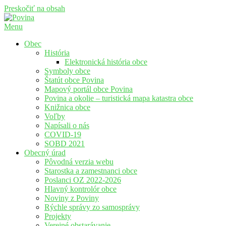
Preskočiť na obsah
Menu
Povina
Oficiálne stránky obce Povina
Obec
História
Elektronická história obce
Symboly obce
Štatút obce Povina
Mapový portál obce Povina
Povina a okolie – turistická mapa katastra obce
Knižnica obce
Voľby
Napísali o nás
COVID-19
SOBD 2021
Obecný úrad
Pôvodná verzia webu
Starostka a zamestnanci obce
Poslanci OZ 2022-2026
Hlavný kontrolór obce
Noviny z Poviny
Rýchle správy zo samosprávy
Projekty
Verejné obstarávanie