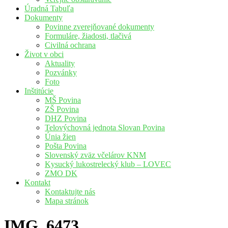
Úradná Tabuľa
Dokumenty
Povinne zverejňované dokumenty
Formuláre, žiadosti, tlačivá
Civilná ochrana
Život v obci
Aktuality
Pozvánky
Foto
Inštitúcie
MŠ Povina
ZŠ Povina
DHZ Povina
Telovýchovná jednota Slovan Povina
Únia žien
Pošta Povina
Slovenský zväz včelárov KNM
Kysucký lukostrelecký klub – LOVEC
ZMO DK
Kontakt
Kontaktujte nás
Mapa stránok
IMG_6473