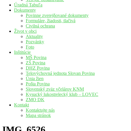
Úradná Tabuľa
Dokumenty
Povinne zverejňované dokumenty
Formuláre, žiadosti, tlačivá
Civilná ochrana
Život v obci
Aktuality
Pozvánky
Foto
Inštitúcie
MŠ Povina
ZŠ Povina
DHZ Povina
Telovýchovná jednota Slovan Povina
Únia žien
Pošta Povina
Slovenský zväz včelárov KNM
Kysucký lukostrelecký klub – LOVEC
ZMO DK
Kontakt
Kontaktujte nás
Mapa stránok
IMG_6526