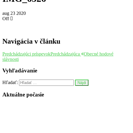
aug
23
2020
Off
Navigácia v článku
Predchádzajúci príspevok
Predchádzajúca
Obecné hodové
slávnosti
Vyhľadávanie
Hľadať:
Aktuálne počasie