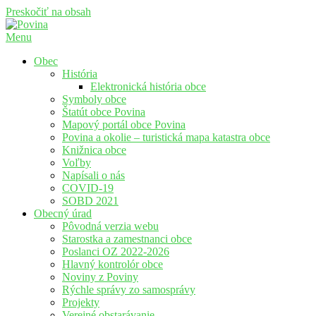
Preskočiť na obsah
Menu
Povina
Oficiálne stránky obce Povina
Obec
História
Elektronická história obce
Symboly obce
Štatút obce Povina
Mapový portál obce Povina
Povina a okolie – turistická mapa katastra obce
Knižnica obce
Voľby
Napísali o nás
COVID-19
SOBD 2021
Obecný úrad
Pôvodná verzia webu
Starostka a zamestnanci obce
Poslanci OZ 2022-2026
Hlavný kontrolór obce
Noviny z Poviny
Rýchle správy zo samosprávy
Projekty
Verejné obstarávanie