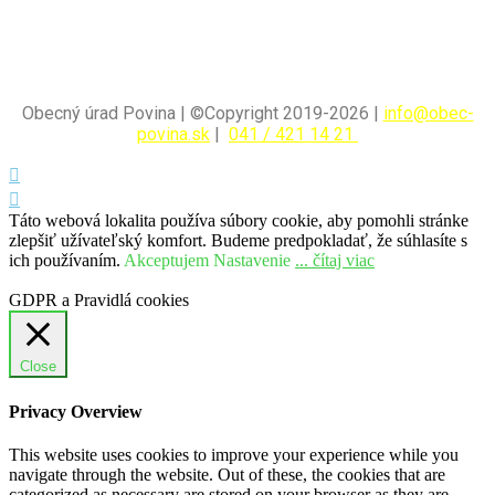
Obecný úrad Povina | ©Copyright 2019-2026 |
info@obec-
povina.sk
|
041 / 421 14 21
Táto webová lokalita používa súbory cookie, aby pomohli stránke
zlepšiť užívateľský komfort. Budeme predpokladať, že súhlasíte s
ich používaním.
Akceptujem
Nastavenie
... čítaj viac
GDPR a Pravidlá cookies
Close
Privacy Overview
This website uses cookies to improve your experience while you
navigate through the website. Out of these, the cookies that are
categorized as necessary are stored on your browser as they are