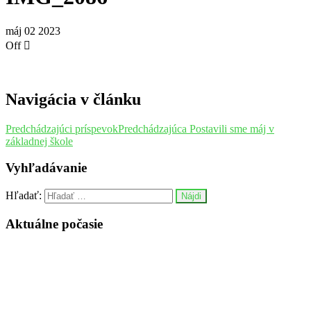
máj
02
2023
Off
Navigácia v článku
Predchádzajúci príspevok
Predchádzajúca
Postavili sme máj v
základnej škole
Vyhľadávanie
Hľadať:
Aktuálne počasie