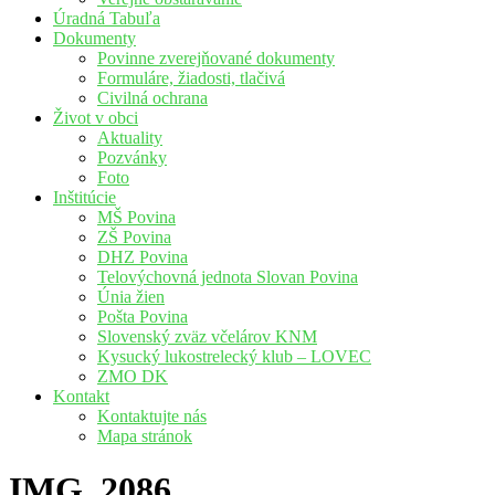
Úradná Tabuľa
Dokumenty
Povinne zverejňované dokumenty
Formuláre, žiadosti, tlačivá
Civilná ochrana
Život v obci
Aktuality
Pozvánky
Foto
Inštitúcie
MŠ Povina
ZŠ Povina
DHZ Povina
Telovýchovná jednota Slovan Povina
Únia žien
Pošta Povina
Slovenský zväz včelárov KNM
Kysucký lukostrelecký klub – LOVEC
ZMO DK
Kontakt
Kontaktujte nás
Mapa stránok
IMG_2086