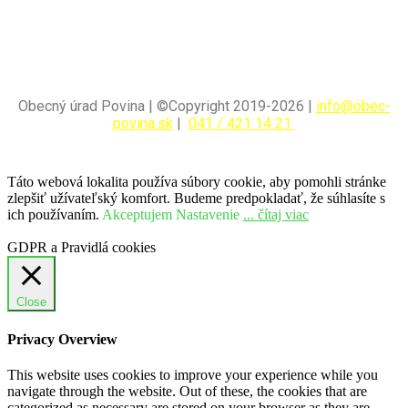
Obecný úrad Povina | ©Copyright 2019-2026 |
info@obec-
povina.sk
|
041 / 421 14 21
Táto webová lokalita používa súbory cookie, aby pomohli stránke
zlepšiť užívateľský komfort. Budeme predpokladať, že súhlasíte s
ich používaním.
Akceptujem
Nastavenie
... čítaj viac
GDPR a Pravidlá cookies
Close
Privacy Overview
This website uses cookies to improve your experience while you
navigate through the website. Out of these, the cookies that are
categorized as necessary are stored on your browser as they are