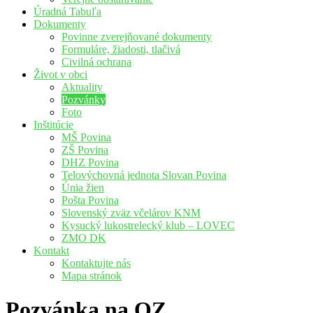
Úradná Tabuľa
Dokumenty
Povinne zverejňované dokumenty
Formuláre, žiadosti, tlačivá
Civilná ochrana
Život v obci
Aktuality
Pozvánky
Foto
Inštitúcie
MŠ Povina
ZŠ Povina
DHZ Povina
Telovýchovná jednota Slovan Povina
Únia žien
Pošta Povina
Slovenský zväz včelárov KNM
Kysucký lukostrelecký klub – LOVEC
ZMO DK
Kontakt
Kontaktujte nás
Mapa stránok
Pozvánka na OZ