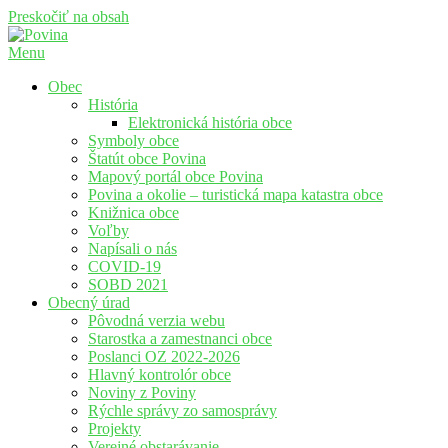
Preskočiť na obsah
Menu
Povina
Oficiálne stránky obce Povina
Obec
História
Elektronická história obce
Symboly obce
Štatút obce Povina
Mapový portál obce Povina
Povina a okolie – turistická mapa katastra obce
Knižnica obce
Voľby
Napísali o nás
COVID-19
SOBD 2021
Obecný úrad
Pôvodná verzia webu
Starostka a zamestnanci obce
Poslanci OZ 2022-2026
Hlavný kontrolór obce
Noviny z Poviny
Rýchle správy zo samosprávy
Projekty
Verejné obstarávanie