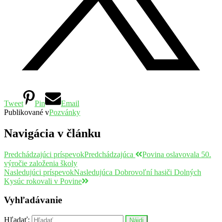
Tweet
Pin
Email
Publikované v
Pozvánky
Navigácia v článku
Predchádzajúci príspevok
Predchádzajúca
Povina oslavovala 50.
výročie založenia školy
Nasledujúci príspevok
Nasledujúca
Dobrovoľní hasiči Dolných
Kysúc rokovali v Povine
Vyhľadávanie
Hľadať: