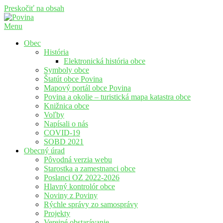
Preskočiť na obsah
Menu
Povina
Oficiálne stránky obce Povina
Obec
História
Elektronická história obce
Symboly obce
Štatút obce Povina
Mapový portál obce Povina
Povina a okolie – turistická mapa katastra obce
Knižnica obce
Voľby
Napísali o nás
COVID-19
SOBD 2021
Obecný úrad
Pôvodná verzia webu
Starostka a zamestnanci obce
Poslanci OZ 2022-2026
Hlavný kontrolór obce
Noviny z Poviny
Rýchle správy zo samosprávy
Projekty
Verejné obstarávanie