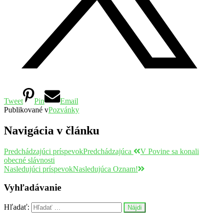
Tweet
Pin
Email
Publikované v
Pozvánky
Navigácia v článku
Predchádzajúci príspevok
Predchádzajúca
V Povine sa konali
obecné slávnosti
Nasledujúci príspevok
Nasledujúca
Oznam!
Vyhľadávanie
Hľadať: