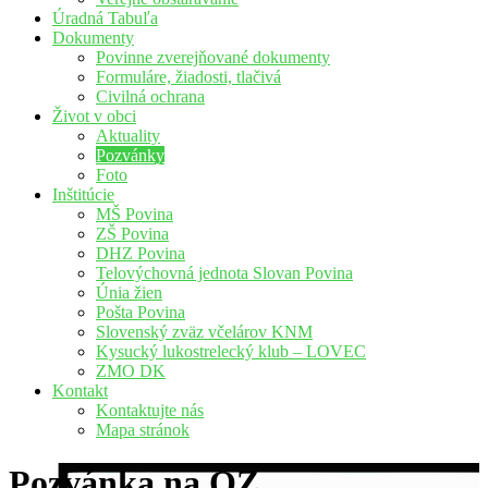
Úradná Tabuľa
Dokumenty
Povinne zverejňované dokumenty
Formuláre, žiadosti, tlačivá
Civilná ochrana
Život v obci
Aktuality
Pozvánky
Foto
Inštitúcie
MŠ Povina
ZŠ Povina
DHZ Povina
Telovýchovná jednota Slovan Povina
Únia žien
Pošta Povina
Slovenský zväz včelárov KNM
Kysucký lukostrelecký klub – LOVEC
ZMO DK
Kontakt
Kontaktujte nás
Mapa stránok
Pozvánka na OZ