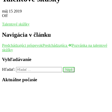
máj
15
2019
Off
Talentové skúšky
Navigácia v článku
Predchádzajúci príspevok
Predchádzajúca
Pozvánka na talentové
skúšky
Vyhľadávanie
Hľadať:
Aktuálne počasie