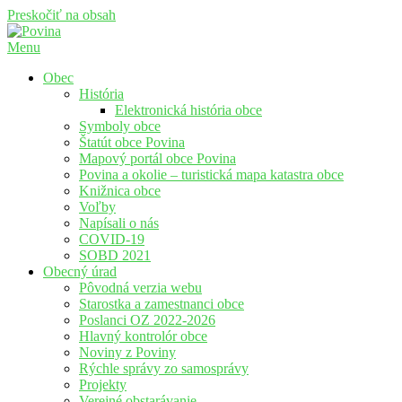
Preskočiť na obsah
Menu
Povina
Oficiálne stránky obce Povina
Obec
História
Elektronická história obce
Symboly obce
Štatút obce Povina
Mapový portál obce Povina
Povina a okolie – turistická mapa katastra obce
Knižnica obce
Voľby
Napísali o nás
COVID-19
SOBD 2021
Obecný úrad
Pôvodná verzia webu
Starostka a zamestnanci obce
Poslanci OZ 2022-2026
Hlavný kontrolór obce
Noviny z Poviny
Rýchle správy zo samosprávy
Projekty
Verejné obstarávanie