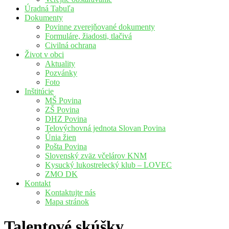
Úradná Tabuľa
Dokumenty
Povinne zverejňované dokumenty
Formuláre, žiadosti, tlačivá
Civilná ochrana
Život v obci
Aktuality
Pozvánky
Foto
Inštitúcie
MŠ Povina
ZŠ Povina
DHZ Povina
Telovýchovná jednota Slovan Povina
Únia žien
Pošta Povina
Slovenský zväz včelárov KNM
Kysucký lukostrelecký klub – LOVEC
ZMO DK
Kontakt
Kontaktujte nás
Mapa stránok
Talentové skúšky