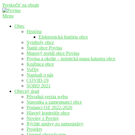
Preskočiť na obsah
Menu
Povina
Oficiálne stránky obce Povina
Obec
História
Elektronická história obce
Symboly obce
Štatút obce Povina
Mapový portál obce Povina
Povina a okolie – turistická mapa katastra obce
Knižnica obce
Voľby
Napísali o nás
COVID-19
SOBD 2021
Obecný úrad
Pôvodná verzia webu
Starostka a zamestnanci obce
Poslanci OZ 2022-2026
Hlavný kontrolór obce
Noviny z Poviny
Rýchle správy zo samosprávy
Projekty
Verejné obstarávanie