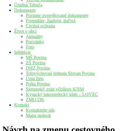
Úradná Tabuľa
Dokumenty
Povinne zverejňované dokumenty
Formuláre, žiadosti, tlačivá
Civilná ochrana
Život v obci
Aktuality
Pozvánky
Foto
Inštitúcie
MŠ Povina
ZŠ Povina
DHZ Povina
Telovýchovná jednota Slovan Povina
Únia žien
Pošta Povina
Slovenský zväz včelárov KNM
Kysucký lukostrelecký klub – LOVEC
ZMO DK
Kontakt
Kontaktujte nás
Mapa stránok
Návrh na zmenu cestovného