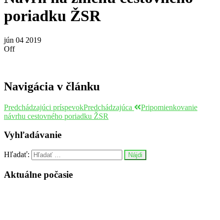
poriadku ŽSR
jún
04
2019
Off
Navigácia v článku
Predchádzajúci príspevok
Predchádzajúca
Pripomienkovanie
návrhu cestovného poriadku ŽSR
Vyhľadávanie
Hľadať:
Aktuálne počasie