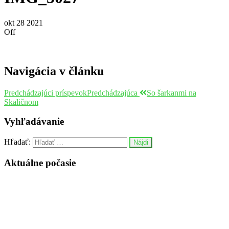
okt
28
2021
Off
Navigácia v článku
Predchádzajúci príspevok
Predchádzajúca
So šarkanmi na
Skaličnom
Vyhľadávanie
Hľadať:
Aktuálne počasie