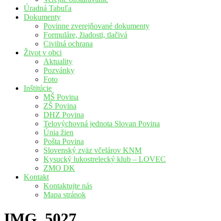
Úradná Tabuľa
Dokumenty
Povinne zverejňované dokumenty
Formuláre, žiadosti, tlačivá
Civilná ochrana
Život v obci
Aktuality
Pozvánky
Foto
Inštitúcie
MŠ Povina
ZŠ Povina
DHZ Povina
Telovýchovná jednota Slovan Povina
Únia žien
Pošta Povina
Slovenský zväz včelárov KNM
Kysucký lukostrelecký klub – LOVEC
ZMO DK
Kontakt
Kontaktujte nás
Mapa stránok
IMG_5027