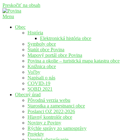
Preskočiť na obsah
Menu
Povina
Oficiálne stránky obce Povina
Obec
História
Elektronická história obce
Symboly obce
Štatút obce Povina
Mapový portál obce Povina
Povina a okolie – turistická mapa katastra obce
Knižnica obce
Voľby
Napísali o nás
COVID-19
SOBD 2021
Obecný úrad
Pôvodná verzia webu
Starostka a zamestnanci obce
Poslanci OZ 2022-2026
Hlavný kontrolór obce
Noviny z Poviny
Rýchle správy zo samosprávy
Projekty
Verejné obstarávanie