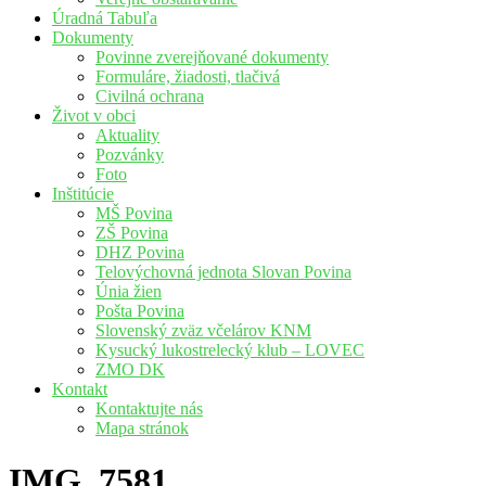
Úradná Tabuľa
Dokumenty
Povinne zverejňované dokumenty
Formuláre, žiadosti, tlačivá
Civilná ochrana
Život v obci
Aktuality
Pozvánky
Foto
Inštitúcie
MŠ Povina
ZŠ Povina
DHZ Povina
Telovýchovná jednota Slovan Povina
Únia žien
Pošta Povina
Slovenský zväz včelárov KNM
Kysucký lukostrelecký klub – LOVEC
ZMO DK
Kontakt
Kontaktujte nás
Mapa stránok
IMG_7581