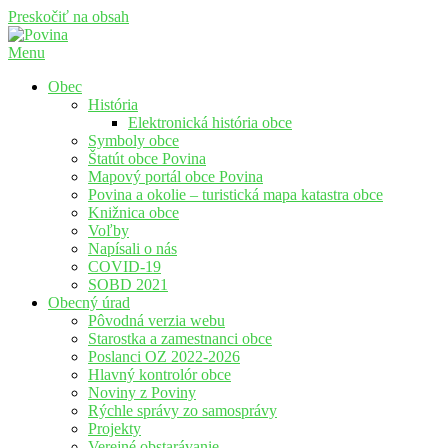
Preskočiť na obsah
Menu
Povina
Oficiálne stránky obce Povina
Obec
História
Elektronická história obce
Symboly obce
Štatút obce Povina
Mapový portál obce Povina
Povina a okolie – turistická mapa katastra obce
Knižnica obce
Voľby
Napísali o nás
COVID-19
SOBD 2021
Obecný úrad
Pôvodná verzia webu
Starostka a zamestnanci obce
Poslanci OZ 2022-2026
Hlavný kontrolór obce
Noviny z Poviny
Rýchle správy zo samosprávy
Projekty
Verejné obstarávanie