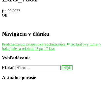
jan
09
2023
Off
Navigácia v článku
Predchádzajúci príspevok
Predchádzajúca
Trojkráľový turnaj v
hokejbale sa odohral už po 17 krát
Vyhľadávanie
Hľadať:
Aktuálne počasie