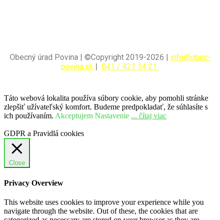
Obecný úrad Povina | ©Copyright 2019-2026 |
info@obec-
povina.sk
|
041 / 421 14 21
Táto webová lokalita používa súbory cookie, aby pomohli stránke
zlepšiť užívateľský komfort. Budeme predpokladať, že súhlasíte s
ich používaním.
Akceptujem
Nastavenie
... čítaj viac
GDPR a Pravidlá cookies
Close
Privacy Overview
This website uses cookies to improve your experience while you
navigate through the website. Out of these, the cookies that are
categorized as necessary are stored on your browser as they are