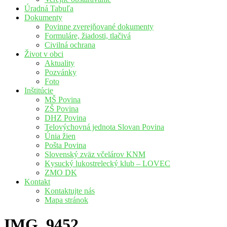
Úradná Tabuľa
Dokumenty
Povinne zverejňované dokumenty
Formuláre, žiadosti, tlačivá
Civilná ochrana
Život v obci
Aktuality
Pozvánky
Foto
Inštitúcie
MŠ Povina
ZŠ Povina
DHZ Povina
Telovýchovná jednota Slovan Povina
Únia žien
Pošta Povina
Slovenský zväz včelárov KNM
Kysucký lukostrelecký klub – LOVEC
ZMO DK
Kontakt
Kontaktujte nás
Mapa stránok
IMG_9452