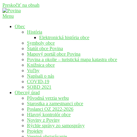
Preskočiť na obsah
Menu
Povina
Oficiálne stránky obce Povina
Obec
História
Elektronická história obce
Symboly obce
Štatút obce Povina
Mapový portál obce Povina
Povina a okolie – turistická mapa katastra obce
Knižnica obce
Voľby
Napísali o nás
COVID-19
SOBD 2021
Obecný úrad
Pôvodná verzia webu
Starostka a zamestnanci obce
Poslanci OZ 2022-2026
Hlavný kontrolór obce
Noviny z Poviny
Rýchle správy zo samosprávy
Projekty
Verejné obstarávanie