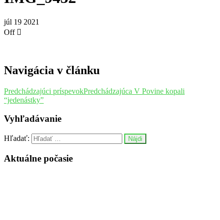
júl
19
2021
Off
Navigácia v článku
Predchádzajúci príspevok
Predchádzajúca
V Povine kopali
“jedenástky”
Vyhľadávanie
Hľadať:
Aktuálne počasie