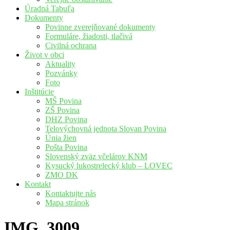
Úradná Tabuľa
Dokumenty
Povinne zverejňované dokumenty
Formuláre, žiadosti, tlačivá
Civilná ochrana
Život v obci
Aktuality
Pozvánky
Foto
Inštitúcie
MŠ Povina
ZŠ Povina
DHZ Povina
Telovýchovná jednota Slovan Povina
Únia žien
Pošta Povina
Slovenský zväz včelárov KNM
Kysucký lukostrelecký klub – LOVEC
ZMO DK
Kontakt
Kontaktujte nás
Mapa stránok
IMG_3009