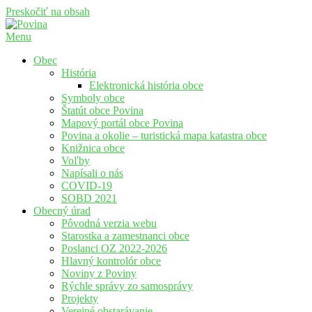
Preskočiť na obsah
Menu
Povina
Oficiálne stránky obce Povina
Obec
História
Elektronická história obce
Symboly obce
Štatút obce Povina
Mapový portál obce Povina
Povina a okolie – turistická mapa katastra obce
Knižnica obce
Voľby
Napísali o nás
COVID-19
SOBD 2021
Obecný úrad
Pôvodná verzia webu
Starostka a zamestnanci obce
Poslanci OZ 2022-2026
Hlavný kontrolór obce
Noviny z Poviny
Rýchle správy zo samosprávy
Projekty
Verejné obstarávanie