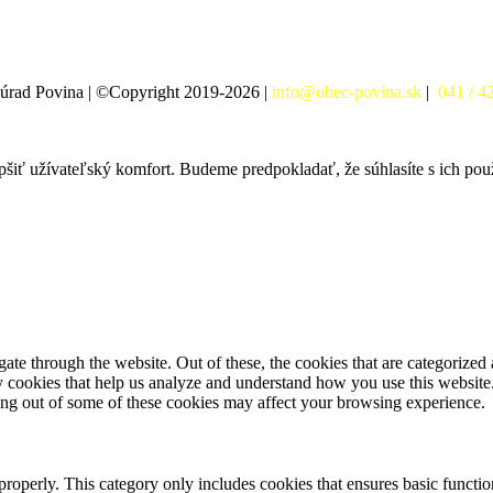
úrad Povina | ©Copyright 2019-2026 |
info@obec-povina.sk
|
041 / 4
pšiť užívateľský komfort. Budeme predpokladať, že súhlasíte s ich po
e through the website. Out of these, the cookies that are categorized a
rty cookies that help us analyze and understand how you use this websit
ting out of some of these cookies may affect your browsing experience.
properly. This category only includes cookies that ensures basic functio