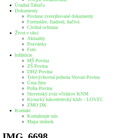
Úradná Tabuľa
Dokumenty
Povinne zverejňované dokumenty
Formuláre, žiadosti, tlačivá
Civilná ochrana
Život v obci
Aktuality
Pozvánky
Foto
Inštitúcie
MŠ Povina
ZŠ Povina
DHZ Povina
Telovýchovná jednota Slovan Povina
Únia žien
Pošta Povina
Slovenský zväz včelárov KNM
Kysucký lukostrelecký klub – LOVEC
ZMO DK
Kontakt
Kontaktujte nás
Mapa stránok
IMG_6698