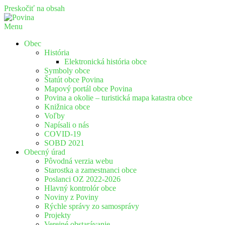
Preskočiť na obsah
Menu
Povina
Oficiálne stránky obce Povina
Obec
História
Elektronická história obce
Symboly obce
Štatút obce Povina
Mapový portál obce Povina
Povina a okolie – turistická mapa katastra obce
Knižnica obce
Voľby
Napísali o nás
COVID-19
SOBD 2021
Obecný úrad
Pôvodná verzia webu
Starostka a zamestnanci obce
Poslanci OZ 2022-2026
Hlavný kontrolór obce
Noviny z Poviny
Rýchle správy zo samosprávy
Projekty
Verejné obstarávanie