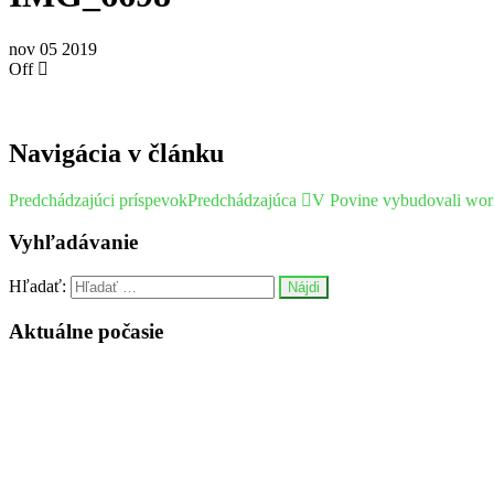
nov
05
2019
Off
Navigácia v článku
Predchádzajúci príspevok
Predchádzajúca
V Povine vybudovali work
Vyhľadávanie
Hľadať:
Aktuálne počasie