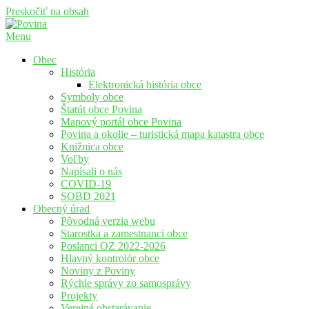
Preskočiť na obsah
Menu
Povina
Oficiálne stránky obce Povina
Obec
História
Elektronická história obce
Symboly obce
Štatút obce Povina
Mapový portál obce Povina
Povina a okolie – turistická mapa katastra obce
Knižnica obce
Voľby
Napísali o nás
COVID-19
SOBD 2021
Obecný úrad
Pôvodná verzia webu
Starostka a zamestnanci obce
Poslanci OZ 2022-2026
Hlavný kontrolór obce
Noviny z Poviny
Rýchle správy zo samosprávy
Projekty
Verejné obstarávanie