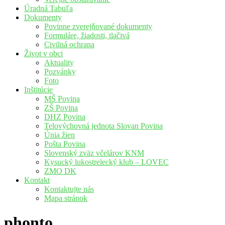
Úradná Tabuľa
Dokumenty
Povinne zverejňované dokumenty
Formuláre, žiadosti, tlačivá
Civilná ochrana
Život v obci
Aktuality
Pozvánky
Foto
Inštitúcie
MŠ Povina
ZŠ Povina
DHZ Povina
Telovýchovná jednota Slovan Povina
Únia žien
Pošta Povina
Slovenský zväz včelárov KNM
Kysucký lukostrelecký klub – LOVEC
ZMO DK
Kontakt
Kontaktujte nás
Mapa stránok
phonto