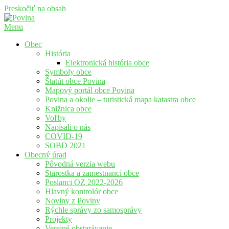
Preskočiť na obsah
Menu
Povina
Oficiálne stránky obce Povina
Obec
História
Elektronická história obce
Symboly obce
Štatút obce Povina
Mapový portál obce Povina
Povina a okolie – turistická mapa katastra obce
Knižnica obce
Voľby
Napísali o nás
COVID-19
SOBD 2021
Obecný úrad
Pôvodná verzia webu
Starostka a zamestnanci obce
Poslanci OZ 2022-2026
Hlavný kontrolór obce
Noviny z Poviny
Rýchle správy zo samosprávy
Projekty
Verejné obstarávanie