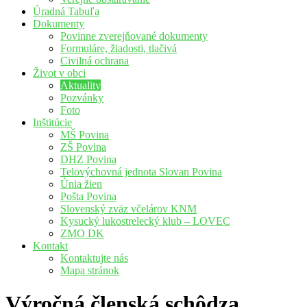
Úradná Tabuľa
Dokumenty
Povinne zverejňované dokumenty
Formuláre, žiadosti, tlačivá
Civilná ochrana
Život v obci
Aktuality
Pozvánky
Foto
Inštitúcie
MŠ Povina
ZŠ Povina
DHZ Povina
Telovýchovná jednota Slovan Povina
Únia žien
Pošta Povina
Slovenský zväz včelárov KNM
Kysucký lukostrelecký klub – LOVEC
ZMO DK
Kontakt
Kontaktujte nás
Mapa stránok
Výročná členská schôdza