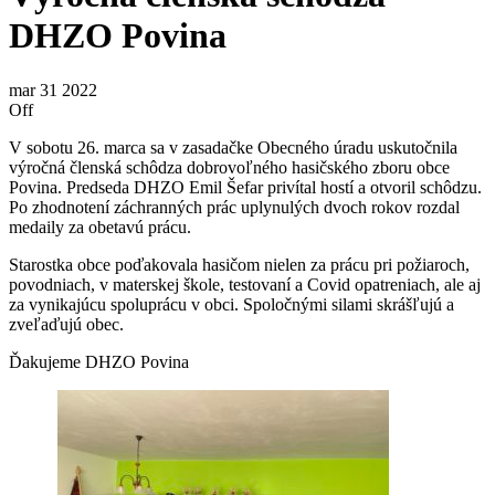
DHZO Povina
mar
31
2022
Off
V sobotu 26. marca sa v zasadačke Obecného úradu uskutočnila
výročná členská schôdza dobrovoľného hasičského zboru obce
Povina. Predseda DHZO Emil Šefar privítal hostí a otvoril schôdzu.
Po zhodnotení záchranných prác uplynulých dvoch rokov rozdal
medaily za obetavú prácu.
Starostka obce poďakovala hasičom nielen za prácu pri požiaroch,
povodniach, v materskej škole, testovaní a Covid opatreniach, ale aj
za vynikajúcu spoluprácu v obci. Spoločnými silami skrášľujú a
zveľaďujú obec.
Ďakujeme DHZO Povina