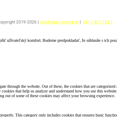
Copyright 2019-2026 |
info@obec-povina.sk
|
041 / 421 14 21
pšiť užívateľský komfort. Budeme predpokladať, že súhlasíte s ich po
e through the website. Out of these, the cookies that are categorized a
rty cookies that help us analyze and understand how you use this websit
ting out of some of these cookies may affect your browsing experience.
properly. This category only includes cookies that ensures basic functio