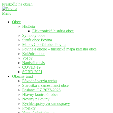
Preskočiť na obsah
Menu
Povina
Oficiálne stránky obce Povina
Obec
História
Elektronická história obce
Symboly obce
Štatút obce Povina
Mapový portál obce Povina
Povina a okolie – turistická mapa katastra obce
Knižnica obce
Voľby
Napísali o nás
COVID-19
SOBD 2021
Obecný úrad
Pôvodná verzia webu
Starostka a zamestnanci obce
Poslanci OZ 2022-2026
Hlavný kontrolór obce
Noviny z Poviny
Rýchle správy zo samosprávy
Projekty
Verejné obstarávanie