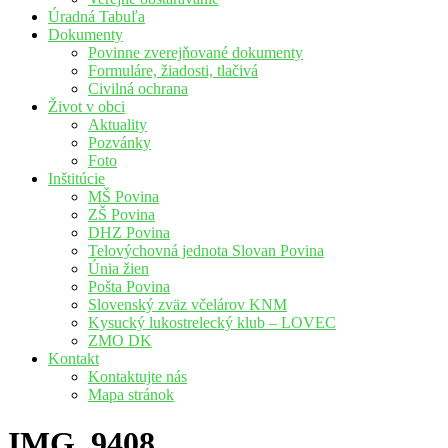
Úradná Tabuľa
Dokumenty
Povinne zverejňované dokumenty
Formuláre, žiadosti, tlačivá
Civilná ochrana
Život v obci
Aktuality
Pozvánky
Foto
Inštitúcie
MŠ Povina
ZŠ Povina
DHZ Povina
Telovýchovná jednota Slovan Povina
Únia žien
Pošta Povina
Slovenský zväz včelárov KNM
Kysucký lukostrelecký klub – LOVEC
ZMO DK
Kontakt
Kontaktujte nás
Mapa stránok
IMG_9408