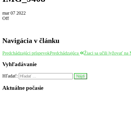
mar
07
2022
Off
Navigácia v článku
Predchádzajúci príspevok
Predchádzajúca
Žiaci sa učili lyžovať n
Vyhľadávanie
Hľadať:
Aktuálne počasie