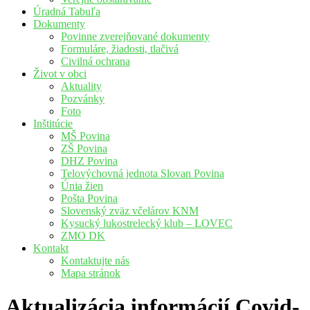
Úradná Tabuľa
Dokumenty
Povinne zverejňované dokumenty
Formuláre, žiadosti, tlačivá
Civilná ochrana
Život v obci
Aktuality
Pozvánky
Foto
Inštitúcie
MŠ Povina
ZŠ Povina
DHZ Povina
Telovýchovná jednota Slovan Povina
Únia žien
Pošta Povina
Slovenský zväz včelárov KNM
Kysucký lukostrelecký klub – LOVEC
ZMO DK
Kontakt
Kontaktujte nás
Mapa stránok
Aktualizácia informácií Covid-