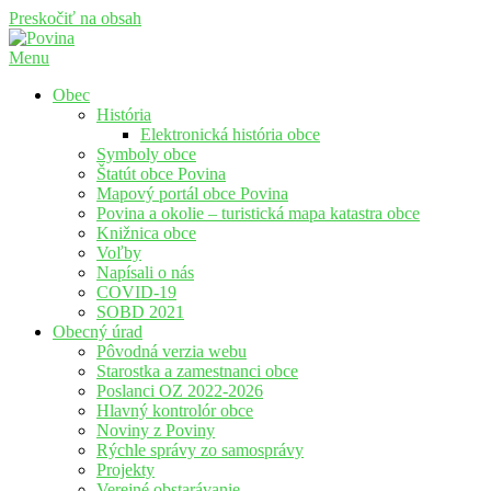
Preskočiť na obsah
Menu
Povina
Oficiálne stránky obce Povina
Obec
História
Elektronická história obce
Symboly obce
Štatút obce Povina
Mapový portál obce Povina
Povina a okolie – turistická mapa katastra obce
Knižnica obce
Voľby
Napísali o nás
COVID-19
SOBD 2021
Obecný úrad
Pôvodná verzia webu
Starostka a zamestnanci obce
Poslanci OZ 2022-2026
Hlavný kontrolór obce
Noviny z Poviny
Rýchle správy zo samosprávy
Projekty
Verejné obstarávanie