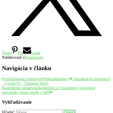
Tweet
Pin
Email
Publikované v
Dokumenty
Navigácia v článku
Predchádzajúci príspevok
Predchádzajúca
Aktualizácia informácií
– Covid-19 – Základné školy
Nasledujúci príspevok
Nasledujúca
Oznámenie o prerušení
prevádzky jednej triedy v MŠ
Vyhľadávanie
Hľadať: