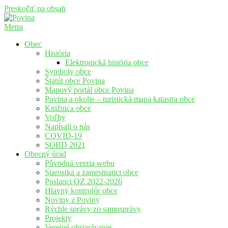
Preskočiť na obsah
Menu
Povina
Oficiálne stránky obce Povina
Obec
História
Elektronická história obce
Symboly obce
Štatút obce Povina
Mapový portál obce Povina
Povina a okolie – turistická mapa katastra obce
Knižnica obce
Voľby
Napísali o nás
COVID-19
SOBD 2021
Obecný úrad
Pôvodná verzia webu
Starostka a zamestnanci obce
Poslanci OZ 2022-2026
Hlavný kontrolór obce
Noviny z Poviny
Rýchle správy zo samosprávy
Projekty
Verejné obstarávanie