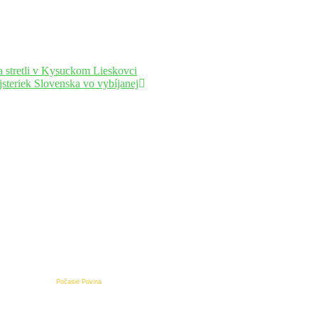
 stretli v Kysuckom Lieskovci
jsteriek Slovenska vo vybíjanej
Počasie Povina