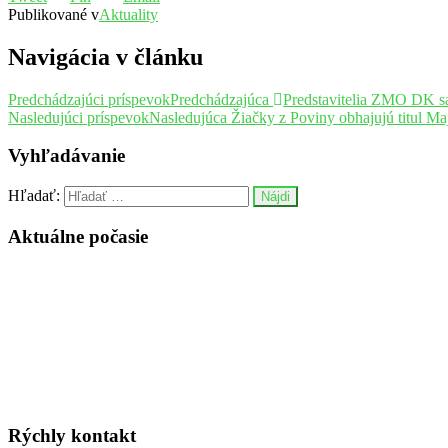
Publikované v
Aktuality
Navigácia v článku
Predchádzajúci príspevok
Predchádzajúca
Predstavitelia ZMO DK sa
Nasledujúci príspevok
Nasledujúca
Žiačky z Poviny obhajujú titul Ma
Vyhľadávanie
Hľadať:
Aktuálne počasie
Rýchly kontakt