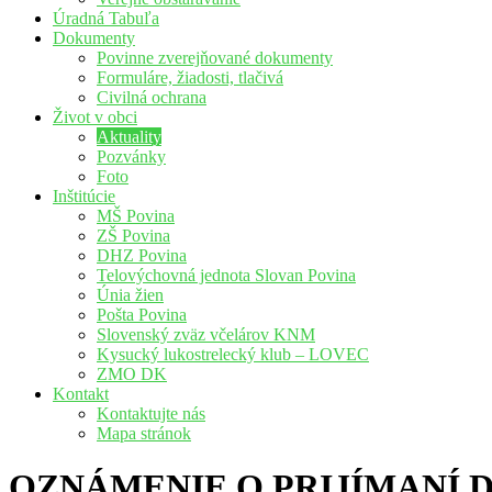
Úradná Tabuľa
Dokumenty
Povinne zverejňované dokumenty
Formuláre, žiadosti, tlačivá
Civilná ochrana
Život v obci
Aktuality
Pozvánky
Foto
Inštitúcie
MŠ Povina
ZŠ Povina
DHZ Povina
Telovýchovná jednota Slovan Povina
Únia žien
Pošta Povina
Slovenský zväz včelárov KNM
Kysucký lukostrelecký klub – LOVEC
ZMO DK
Kontakt
Kontaktujte nás
Mapa stránok
OZNÁMENIE O PRIJÍMANÍ 