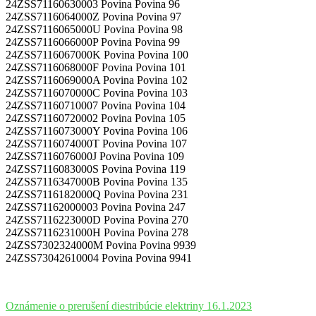
24ZSS71160630003 Povina Povina 96
24ZSS7116064000Z Povina Povina 97
24ZSS7116065000U Povina Povina 98
24ZSS7116066000P Povina Povina 99
24ZSS7116067000K Povina Povina 100
24ZSS7116068000F Povina Povina 101
24ZSS7116069000A Povina Povina 102
24ZSS7116070000C Povina Povina 103
24ZSS71160710007 Povina Povina 104
24ZSS71160720002 Povina Povina 105
24ZSS7116073000Y Povina Povina 106
24ZSS7116074000T Povina Povina 107
24ZSS7116076000J Povina Povina 109
24ZSS7116083000S Povina Povina 119
24ZSS7116347000B Povina Povina 135
24ZSS7116182000Q Povina Povina 231
24ZSS71162000003 Povina Povina 247
24ZSS7116223000D Povina Povina 270
24ZSS7116231000H Povina Povina 278
24ZSS7302324000M Povina Povina 9939
24ZSS73042610004 Povina Povina 9941
Oznámenie o prerušení diestribúcie elektriny 16.1.2023