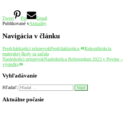
Tweet
Pin
Email
Publikované v
Aktuality
Navigácia v článku
Predchádzajúci príspevok
Predchádzajúca
Rekonštrukcia
materskej školy sa začala
Nasledujúci príspevok
Nasledujúca
Referendum 2023 v Povine –
výsledky
Vyhľadávanie
Hľadať:
Aktuálne počasie