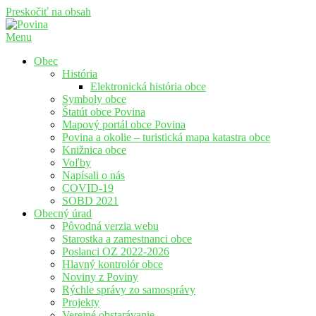
Preskočiť na obsah
Menu
Povina
Oficiálne stránky obce Povina
Obec
História
Elektronická história obce
Symboly obce
Štatút obce Povina
Mapový portál obce Povina
Povina a okolie – turistická mapa katastra obce
Knižnica obce
Voľby
Napísali o nás
COVID-19
SOBD 2021
Obecný úrad
Pôvodná verzia webu
Starostka a zamestnanci obce
Poslanci OZ 2022-2026
Hlavný kontrolór obce
Noviny z Poviny
Rýchle správy zo samosprávy
Projekty
Verejné obstarávanie