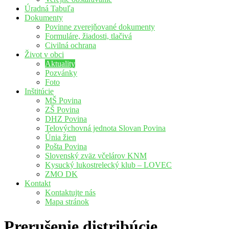
Úradná Tabuľa
Dokumenty
Povinne zverejňované dokumenty
Formuláre, žiadosti, tlačivá
Civilná ochrana
Život v obci
Aktuality
Pozvánky
Foto
Inštitúcie
MŠ Povina
ZŠ Povina
DHZ Povina
Telovýchovná jednota Slovan Povina
Únia žien
Pošta Povina
Slovenský zväz včelárov KNM
Kysucký lukostrelecký klub – LOVEC
ZMO DK
Kontakt
Kontaktujte nás
Mapa stránok
Prerušenie distribúcie