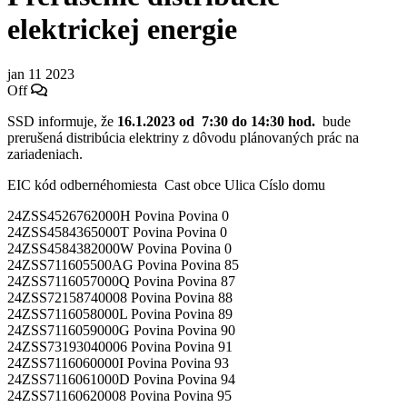
elektrickej energie
jan
11
2023
Off
SSD informuje, že
16.1.2023
od 7:30 do 14:30 hod.
bude
prerušená distribúcia elektriny z dôvodu plánovaných prác na
zariadeniach.
EIC kód odbernéhomiesta Cast obce Ulica Císlo domu
24ZSS4526762000H Povina Povina 0
24ZSS4584365000T Povina Povina 0
24ZSS4584382000W Povina Povina 0
24ZSS711605500AG Povina Povina 85
24ZSS7116057000Q Povina Povina 87
24ZSS72158740008 Povina Povina 88
24ZSS7116058000L Povina Povina 89
24ZSS7116059000G Povina Povina 90
24ZSS73193040006 Povina Povina 91
24ZSS7116060000I Povina Povina 93
24ZSS7116061000D Povina Povina 94
24ZSS71160620008 Povina Povina 95