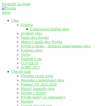
Preskočiť na obsah
Menu
Povina
Oficiálne stránky obce Povina
Obec
História
Elektronická história obce
Symboly obce
Štatút obce Povina
Mapový portál obce Povina
Povina a okolie – turistická mapa katastra obce
Knižnica obce
Voľby
Napísali o nás
COVID-19
SOBD 2021
Obecný úrad
Pôvodná verzia webu
Starostka a zamestnanci obce
Poslanci OZ 2022-2026
Hlavný kontrolór obce
Noviny z Poviny
Rýchle správy zo samosprávy
Projekty
Verejné obstarávanie