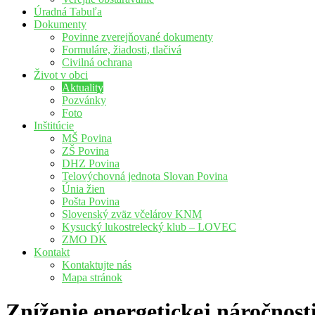
Úradná Tabuľa
Dokumenty
Povinne zverejňované dokumenty
Formuláre, žiadosti, tlačivá
Civilná ochrana
Život v obci
Aktuality
Pozvánky
Foto
Inštitúcie
MŠ Povina
ZŠ Povina
DHZ Povina
Telovýchovná jednota Slovan Povina
Únia žien
Pošta Povina
Slovenský zväz včelárov KNM
Kysucký lukostrelecký klub – LOVEC
ZMO DK
Kontakt
Kontaktujte nás
Mapa stránok
Zníženie energetickej náročnos