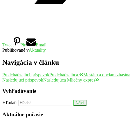
Tweet
Pin
Email
Publikované v
Aktuality
Navigácia v článku
Predchádzajúci príspevok
Predchádzajúca
Mestám a obciam zhasína
Nasledujúci príspevok
Nasledujúca
Mliečny expres
Vyhľadávanie
Hľadať:
Aktuálne počasie