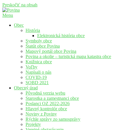
Preskočiť na obsah
Menu
Povina
Oficiálne stránky obce Povina
Obec
História
Elektronická história obce
Symboly obce
Štatút obce Povina
Mapový portál obce Povina
Povina a okolie – turistická mapa katastra obce
Knižnica obce
Voľby
Napísali o nás
COVID-19
SOBD 2021
Obecný úrad
Pôvodná verzia webu
Starostka a zamestnanci obce
Poslanci OZ 2022-2026
Hlavný kontrolór obce
Noviny z Poviny
Rýchle správy zo samosprávy
Projekty
Verejné obstarávanie